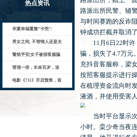
路派出所，赠上一面
热点资讯
路派出所民警、辅警
与时间赛跑的反诈
华夏幸福重整“卡壳”:
钟成功拦截并取消
11月6日22时
男女之间, 不管情人还是夫
骗，损失了4.7万
警筑平安|女子被假客服骗
充抖音客服称，梁
肾强一倍，长命百岁，送
按照客服提示进行操
电影《731》开启预售，首
在梳理资金流向时发
液酒，并使用受害人
当时平台显示次日
小时。栾少奇当夜